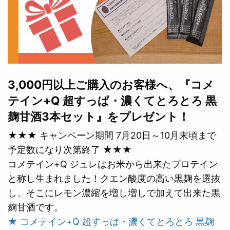
3,000円以上ご購入のお客様へ、『コメ
テイン+Q 超すっぱ・濃くてとろとろ 黒
麹甘酒3本セット』をプレゼント！
★★★ キャンペーン期間 7月20日～10月末頃まで
予定数になり次第終了 ★★★
コメテイン+Q ジュレはお米から出来たプロテイン
と称し生まれました！クエン酸度の高い黒麹を選抜
し、そこにレモン濃縮を増し増しで加えて出来た黒
麹甘酒です。
★ コメテイン+Q 超すっぱ・濃くてとろとろ 黒麹