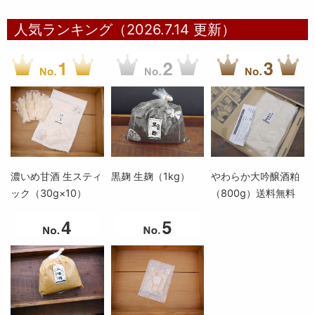
人気ランキング（2026.7.14 更新）
濃いめ甘酒 生スティ
黒麹 生麹（1kg）
やわらか大吟醸酒粕
ック（30g×10）
（800g）送料無料