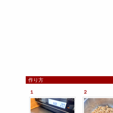
作り方
１
２