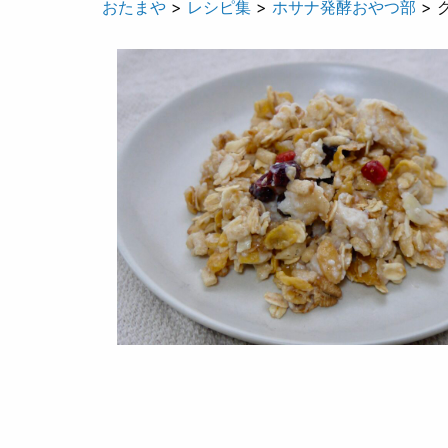
おたまや
>
レシピ集
>
ホサナ発酵おやつ部
>