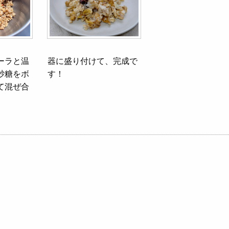
ーラと温
器に盛り付けて、完成で
砂糖をボ
す！
て混ぜ合