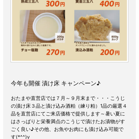
今年も開催 漬け床 キャンペーン♪
おたまや直営店では７月～９月末まで・・・こうじ
の漬け床３品と漬け込み酒粕（練り粕）1品の厳選４
品を直営店にてご来店価格で提供します～暑い夏に
はさっぱりと栄養満点のこうじで漬けたお漬物がす
ごく良い♪その他、お魚やお肉にも漬け込み可能で
す(*^^)v