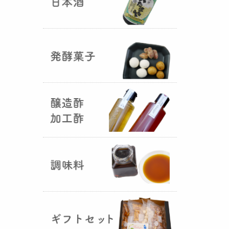
国産（熊本産）の大麦に白麹菌を
つけて丁寧に培養して『
大麦白
麹
』が完成しました！大麦麹から
の旨みと、白麹から生成される天
然のクエン酸（酸味）が良き製品
を創出してくれることです。塩麹
作りや米麹や大麦麹とブレンドし
ての味噌作りなど、次の食のステ
ージに・・・
R6年 クロ黒麹が出来ました
♪
（2025年01月15日）