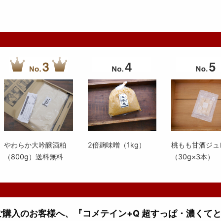
やわらか大吟醸酒粕
2倍麹味噌（1kg）
桃もも甘酒ジュ
（800g）送料無料
（30g×3本）
上ご購入のお客様へ、『コメテイン+Q 超すっぱ・濃くて