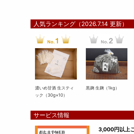
人気ランキング（2026.7.14 更新）
濃いめ甘酒 生スティ
黒麹 生麹（1kg）
ック（30g×10）
サービス情報
3,000円以