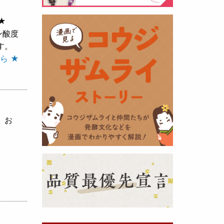
★
黒麹の天然クエン酸で運動の為に
ン酸度
最大の機能を発揮出来るよう開発
す。
しました。少しゆるく仕上がりま
ら ★
したので初回ロット
8,000本程度
を訳あり価格
で提供します。品質
や栄養価には問題ありませんので
お早めにどうぞ・・・
、お
甘酒 生スティック新発売！
（2025年11月11日）
おたまやでは、甘酒の集大成
『濃