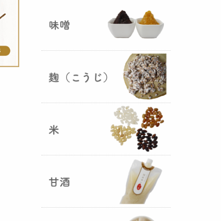
ままキープ！酸化防止と長期保存
を可能にしました！
山形さくらんぼ甘酒ゼリー発売
（2025年06月13日）
山形のさくらんぼをペーストにし
て、当店の生甘酒と合わせフレッ
シュな酸味の効いた
さくらんぼ甘
酒ジュレ（ゼリー）
が出来まし
た。
おたまやジャン 辛味噌発売！
（2025年05月07日）