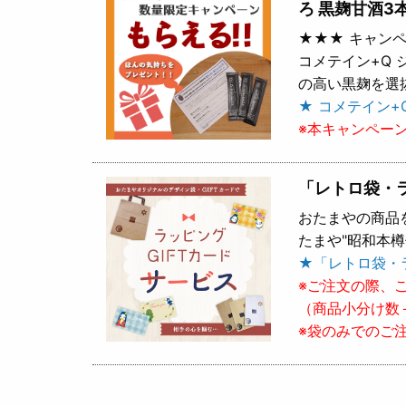
ろ 黒麹甘酒3
★★★ キャンペ
コメテイン+Q
の高い黒麹を選
★ コメテイン+
※本キャンペー
「レトロ袋・
おたまやの商品
たまや"昭和本
★「レトロ袋・
※ご注文の際、
（商品小分け数
※袋のみでのご