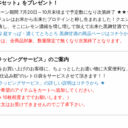
本セット』をプレゼント！
ーン期間 7月20日～10月末頃まで予定数になり次第終了 ★★
 ジュレはお米から出来たプロテインと称し生まれました！クエ
抜し、そこにレモン濃縮を増し増しで加えて出来た黒麹甘酒で
Q 超すっぱ・濃くてとろとろ 黒麹甘酒の商品ページはコチラか
ンは、全商品対象、数量限定で無くなり次第終了となります。
ラッピングサービス」のご案内
をお買い上げのお客様に、ちょっとしたお遣い物に大変便利な
樽仕込み館"のレトロ袋をサービスさせて頂きます！！
ラッピングサービス」の詳しい説明はコチラから ★
ご希望のアイテムをカートへ追加してください。
＋10枚程度まででお願いします。）
注文はお受けできませんのでご了承下さい。