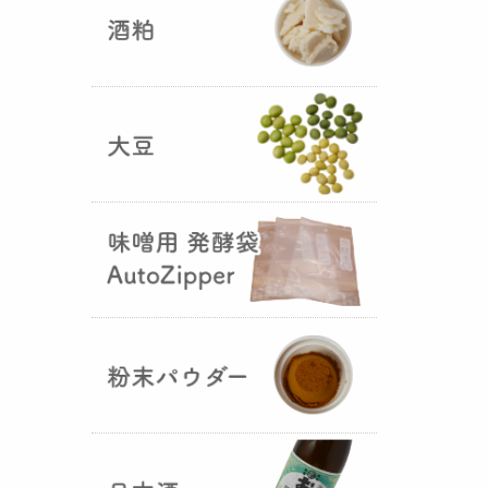
5つの素材だけで出来た辛味
噌・・・その名も『
おたまやジャ
ン
』が登場しました！そのままで
も、薬味や調味料を足しても利用
できます。
大麦白麹の新発売！
（2025年02月
25日）