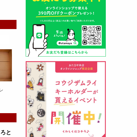
山形酒蔵の今期新粕を低温でじっ
くりと熟成させて、
とろり漬け込
み用酒粕
が出来ました！甘みとう
まみをしっかりと引き出して出来
ました。野菜、お魚、お肉等の漬
け込みにどうぞ・・・
レ
クロ黒麹甘酒 スティック新発売
（2026年03月08日）
とろと