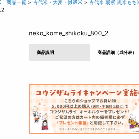
米 商品一覧
>
古代米・大麦・雑穀米
>
古代米 朝紫 黒米もち
_2
neko_kome_shikoku_800_2
商品説明
商品詳細（成分表）