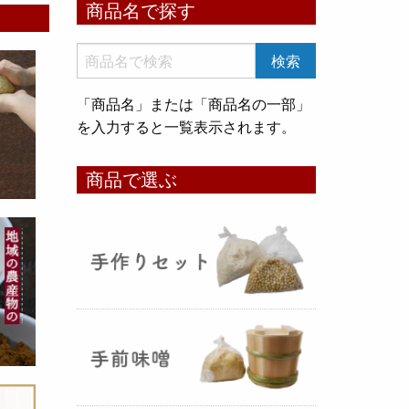
商品名で探す
いめ甘酒 30g』と『オートミー
ル甘酒 30g』
のスティックタイ
プをリリース致しました。何処へ
でも持ち運びが出来て、非常に便
「商品名」または「商品名の一部」
利です！
を入力すると一覧表示されます。
コメ貯蔵 アルミ袋完成致しまし
商品で選ぶ
た！
（2025年08月12日）
3重チャック・エア抜きバルブ付
きの
お米5kg貯蔵用アルミ袋
が完
成しました！完全オリジナルで特
別な仕様でお米の美味しさをその