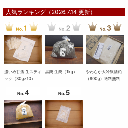
人気ランキング（2026.7.14 更新）
濃いめ甘酒 生スティ
黒麹 生麹（1kg）
やわらか大吟醸酒粕
ック（30g×10）
（800g）送料無料