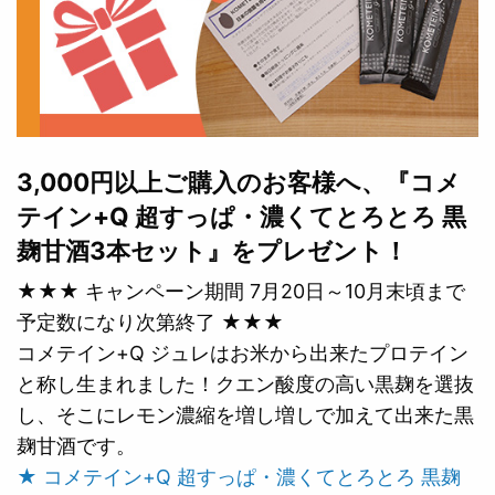
3,000円以上ご購入のお客様へ、『コメ
テイン+Q 超すっぱ・濃くてとろとろ 黒
麹甘酒3本セット』をプレゼント！
★★★ キャンペーン期間 7月20日～10月末頃まで
予定数になり次第終了 ★★★
コメテイン+Q ジュレはお米から出来たプロテイン
と称し生まれました！クエン酸度の高い黒麹を選抜
し、そこにレモン濃縮を増し増しで加えて出来た黒
麹甘酒です。
★ コメテイン+Q 超すっぱ・濃くてとろとろ 黒麹