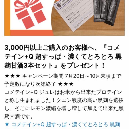
3,000円以上ご購入のお客様へ、『コメ
テイン+Q 超すっぱ・濃くてとろとろ 黒
麹甘酒3本セット』をプレゼント！
★★★ キャンペーン期間 7月20日～10月末頃まで
予定数になり次第終了 ★★★
コメテイン+Q ジュレはお米から出来たプロテイン
と称し生まれました！クエン酸度の高い黒麹を選抜
し、そこにレモン濃縮を増し増しで加えて出来た黒
麹甘酒です。
★ コメテイン+Q 超すっぱ・濃くてとろとろ 黒麹