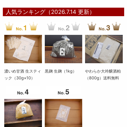
人気ランキング（2026.7.14 更新）
濃いめ甘酒 生スティ
黒麹 生麹（1kg）
やわらか大吟醸酒粕
ック（30g×10）
（800g）送料無料