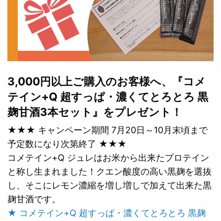
3,000円以上ご購入のお客様へ、『コメ
テイン+Q 超すっぱ・濃くてとろとろ 黒
麹甘酒3本セット』をプレゼント！
★★★ キャンペーン期間 7月20日～10月末頃まで
予定数になり次第終了 ★★★
コメテイン+Q ジュレはお米から出来たプロテイン
と称し生まれました！クエン酸度の高い黒麹を選抜
し、そこにレモン濃縮を増し増しで加えて出来た黒
麹甘酒です。
★ コメテイン+Q 超すっぱ・濃くてとろとろ 黒麹