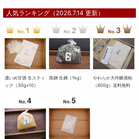
人気ランキング（2026.7.14 更新）
濃いめ甘酒 生スティ
黒麹 生麹（1kg）
やわらか大吟醸酒粕
ック（30g×10）
（800g）送料無料