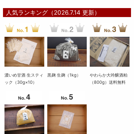
人気ランキング（2026.7.14 更新）
濃いめ甘酒 生スティ
黒麹 生麹（1kg）
やわらか大吟醸酒粕
ック（30g×10）
（800g）送料無料