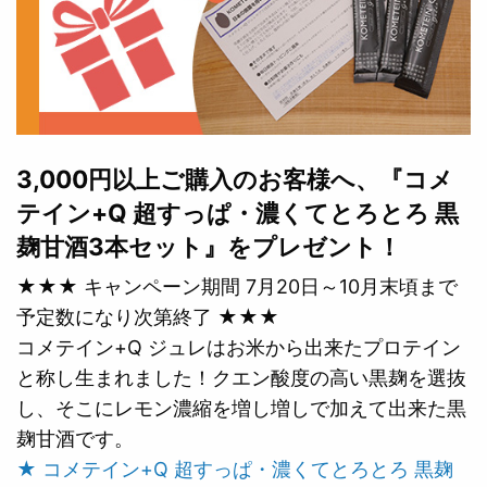
3,000円以上ご購入のお客様へ、『コメ
テイン+Q 超すっぱ・濃くてとろとろ 黒
麹甘酒3本セット』をプレゼント！
★★★ キャンペーン期間 7月20日～10月末頃まで
予定数になり次第終了 ★★★
コメテイン+Q ジュレはお米から出来たプロテイン
と称し生まれました！クエン酸度の高い黒麹を選抜
し、そこにレモン濃縮を増し増しで加えて出来た黒
麹甘酒です。
★ コメテイン+Q 超すっぱ・濃くてとろとろ 黒麹