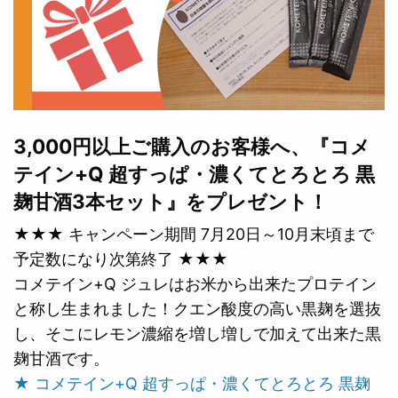
3,000円以上ご購入のお客様へ、『コメ
テイン+Q 超すっぱ・濃くてとろとろ 黒
麹甘酒3本セット』をプレゼント！
★★★ キャンペーン期間 7月20日～10月末頃まで
予定数になり次第終了 ★★★
コメテイン+Q ジュレはお米から出来たプロテイン
と称し生まれました！クエン酸度の高い黒麹を選抜
し、そこにレモン濃縮を増し増しで加えて出来た黒
麹甘酒です。
★ コメテイン+Q 超すっぱ・濃くてとろとろ 黒麹