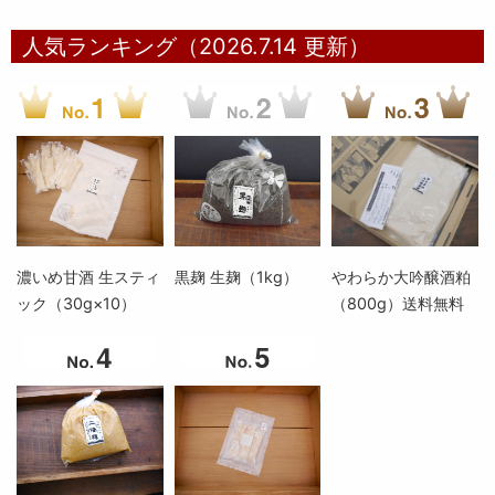
人気ランキング（2026.7.14 更新）
濃いめ甘酒 生スティ
黒麹 生麹（1kg）
やわらか大吟醸酒粕
ック（30g×10）
（800g）送料無料