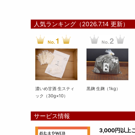
人気ランキング（2026.7.14 更新）
濃いめ甘酒 生スティ
黒麹 生麹（1kg）
ック（30g×10）
サービス情報
3,000円以