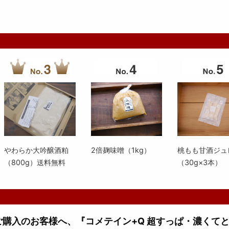
やわらか大吟醸酒粕
2倍麹味噌（1kg）
桃もも甘酒ジュ
（800g）送料無料
（30g×3本）
上ご購入のお客様へ、『コメテイン+Q 超すっぱ・濃くて