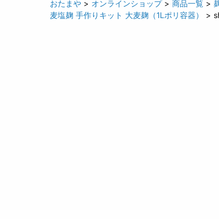
おたまや
>
オンラインショップ
>
商品一覧
>
麦塩麹 手作りキット 大麦麹（1Lポリ容器）
> sh