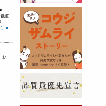
★
黒麹の天然クエン酸で運動の為に
ン酸度
最大の機能を発揮出来るよう開発
す。
しました。少しゆるく仕上がりま
ら ★
したので初回ロット
8,000本程度
を訳あり価格
で提供します。品質
や栄養価には問題ありませんので
お早めにどうぞ・・・
、お
甘酒 生スティック新発売！
（2025年11月11日）
おたまやでは、甘酒の集大成
『濃