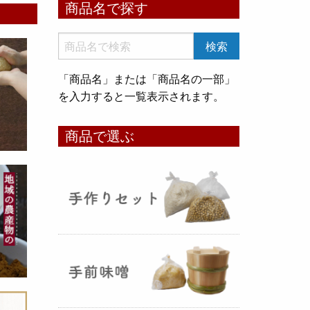
商品名で探す
いめ甘酒 30g』と『オートミー
ル甘酒 30g』
のスティックタイ
プをリリース致しました。何処へ
でも持ち運びが出来て、非常に便
「商品名」または「商品名の一部」
利です！
を入力すると一覧表示されます。
コメ貯蔵 アルミ袋完成致しまし
商品で選ぶ
た！
（2025年08月12日）
3重チャック・エア抜きバルブ付
きの
お米5kg貯蔵用アルミ袋
が完
成しました！完全オリジナルで特
別な仕様でお米の美味しさをその