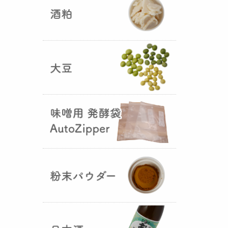
5つの素材だけで出来た辛味
噌・・・その名も『
おたまやジャ
ン
』が登場しました！そのままで
も、薬味や調味料を足しても利用
できます。
大麦白麹の新発売！
（2025年02月
25日）