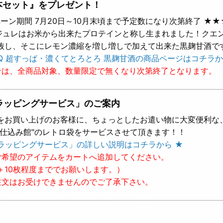
本セット』をプレゼント！
ーン期間 7月20日～10月末頃まで予定数になり次第終了 ★★
 ジュレはお米から出来たプロテインと称し生まれました！クエ
抜し、そこにレモン濃縮を増し増しで加えて出来た黒麹甘酒で
Q 超すっぱ・濃くてとろとろ 黒麹甘酒の商品ページはコチラか
ンは、全商品対象、数量限定で無くなり次第終了となります。
ラッピングサービス」のご案内
をお買い上げのお客様に、ちょっとしたお遣い物に大変便利な
樽仕込み館"のレトロ袋をサービスさせて頂きます！！
ラッピングサービス」の詳しい説明はコチラから ★
ご希望のアイテムをカートへ追加してください。
＋10枚程度まででお願いします。）
注文はお受けできませんのでご了承下さい。