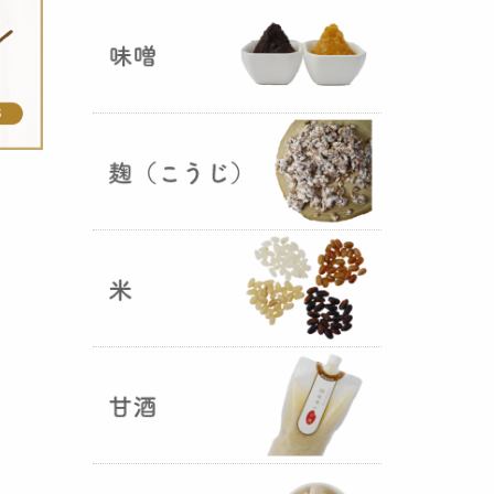
ままキープ！酸化防止と長期保存
を可能にしました！
山形さくらんぼ甘酒ゼリー発売
（2025年06月13日）
山形のさくらんぼをペーストにし
て、当店の生甘酒と合わせフレッ
シュな酸味の効いた
さくらんぼ甘
酒ジュレ（ゼリー）
が出来まし
た。
おたまやジャン 辛味噌発売！
（2025年05月07日）