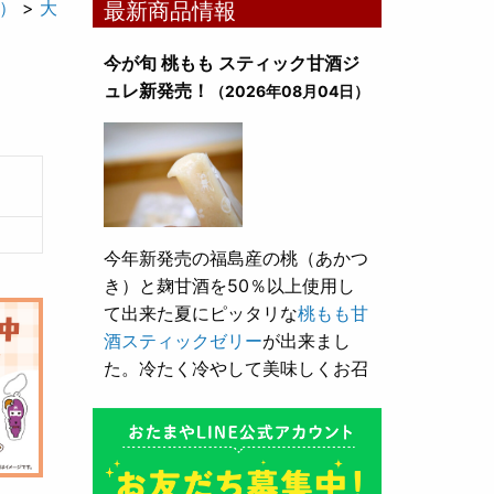
）
>
大
最新商品情報
今が旬 桃もも スティック甘酒ジ
ュレ新発売！
（2026年08月04日）
今年新発売の福島産の桃（あかつ
き）と麹甘酒を50％以上使用し
て出来た夏にピッタリな
桃もも甘
酒スティックゼリー
が出来まし
た。冷たく冷やして美味しくお召
し上がり頂けます。
とろり漬け込み用酒粕が新発売！
（2026年05月10日）