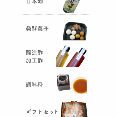
国産（熊本産）の大麦に白麹菌を
つけて丁寧に培養して『
大麦白
麹
』が完成しました！大麦麹から
の旨みと、白麹から生成される天
然のクエン酸（酸味）が良き製品
を創出してくれることです。塩麹
作りや米麹や大麦麹とブレンドし
ての味噌作りなど、次の食のステ
ージに・・・
R6年 クロ黒麹が出来ました
♪
（2025年01月15日）