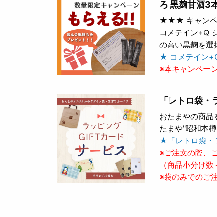
ろ 黒麹甘酒3
★★★ キャンペ
コメテイン+Q
の高い黒麹を選
★ コメテイン+
※本キャンペー
「レトロ袋・
おたまやの商品
たまや"昭和本
★「レトロ袋・
※ご注文の際、
（商品小分け数
※袋のみでのご