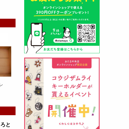
山形酒蔵の今期新粕を低温でじっ
くりと熟成させて、
とろり漬け込
み用酒粕
が出来ました！甘みとう
まみをしっかりと引き出して出来
ました。野菜、お魚、お肉等の漬
け込みにどうぞ・・・
レ
クロ黒麹甘酒 スティック新発売
（2026年03月08日）
とろと