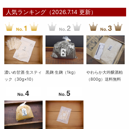
人気ランキング（2026.7.14 更新）
濃いめ甘酒 生スティ
黒麹 生麹（1kg）
やわらか大吟醸酒粕
ック（30g×10）
（800g）送料無料