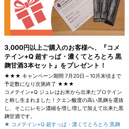
3,000円以上ご購入のお客様へ、『コメ
テイン+Q 超すっぱ・濃くてとろとろ 黒
麹甘酒3本セット』をプレゼント！
★★★ キャンペーン期間 7月20日～10月末頃まで
予定数になり次第終了 ★★★
コメテイン+Q ジュレはお米から出来たプロテイン
と称し生まれました！クエン酸度の高い黒麹を選抜
し、そこにレモン濃縮を増し増しで加えて出来た黒
麹甘酒です。
★ コメテイン+Q 超すっぱ・濃くてとろとろ 黒麹