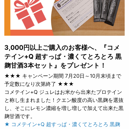
3,000円以上ご購入のお客様へ、『コメ
テイン+Q 超すっぱ・濃くてとろとろ 黒
麹甘酒3本セット』をプレゼント！
★★★ キャンペーン期間 7月20日～10月末頃まで
予定数になり次第終了 ★★★
コメテイン+Q ジュレはお米から出来たプロテイン
と称し生まれました！クエン酸度の高い黒麹を選抜
し、そこにレモン濃縮を増し増しで加えて出来た黒
麹甘酒です。
★ コメテイン+Q 超すっぱ・濃くてとろとろ 黒麹