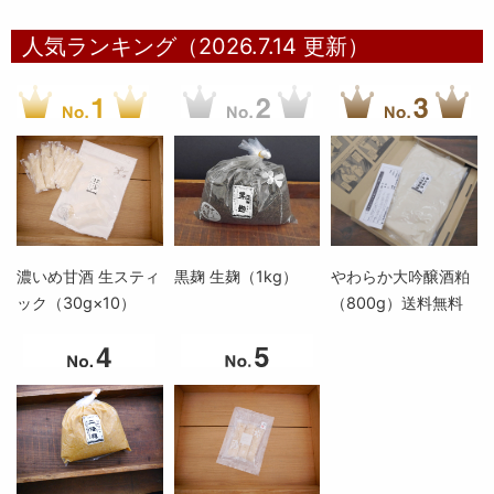
人気ランキング（2026.7.14 更新）
濃いめ甘酒 生スティ
黒麹 生麹（1kg）
やわらか大吟醸酒粕
ック（30g×10）
（800g）送料無料