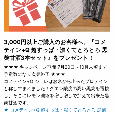
3,000円以上ご購入のお客様へ、『コメ
テイン+Q 超すっぱ・濃くてとろとろ 黒
麹甘酒3本セット』をプレゼント！
★★★ キャンペーン期間 7月20日～10月末頃まで
予定数になり次第終了 ★★★
コメテイン+Q ジュレはお米から出来たプロテイン
と称し生まれました！クエン酸度の高い黒麹を選抜
し、そこにレモン濃縮を増し増しで加えて出来た黒
麹甘酒です。
★ コメテイン+Q 超すっぱ・濃くてとろとろ 黒麹