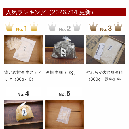
人気ランキング（2026.7.14 更新）
濃いめ甘酒 生スティ
黒麹 生麹（1kg）
やわらか大吟醸酒粕
ック（30g×10）
（800g）送料無料