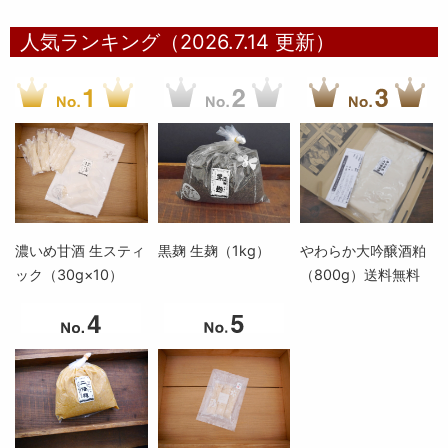
人気ランキング（2026.7.14 更新）
濃いめ甘酒 生スティ
黒麹 生麹（1kg）
やわらか大吟醸酒粕
ック（30g×10）
（800g）送料無料