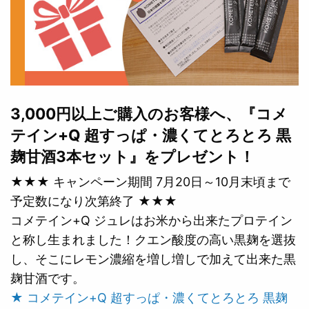
3,000円以上ご購入のお客様へ、『コメ
テイン+Q 超すっぱ・濃くてとろとろ 黒
麹甘酒3本セット』をプレゼント！
★★★ キャンペーン期間 7月20日～10月末頃まで
予定数になり次第終了 ★★★
コメテイン+Q ジュレはお米から出来たプロテイン
と称し生まれました！クエン酸度の高い黒麹を選抜
し、そこにレモン濃縮を増し増しで加えて出来た黒
麹甘酒です。
★ コメテイン+Q 超すっぱ・濃くてとろとろ 黒麹