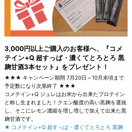
3,000円以上ご購入のお客様へ、『コメ
テイン+Q 超すっぱ・濃くてとろとろ 黒
麹甘酒3本セット』をプレゼント！
★★★ キャンペーン期間 7月20日～10月末頃まで
予定数になり次第終了 ★★★
コメテイン+Q ジュレはお米から出来たプロテイン
と称し生まれました！クエン酸度の高い黒麹を選抜
し、そこにレモン濃縮を増し増しで加えて出来た黒
麹甘酒です。
★ コメテイン+Q 超すっぱ・濃くてとろとろ 黒麹