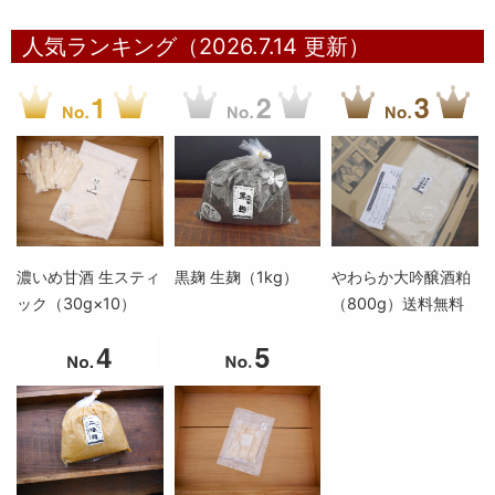
人気ランキング（2026.7.14 更新）
濃いめ甘酒 生スティ
黒麹 生麹（1kg）
やわらか大吟醸酒粕
ック（30g×10）
（800g）送料無料