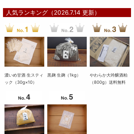
人気ランキング（2026.7.14 更新）
濃いめ甘酒 生スティ
黒麹 生麹（1kg）
やわらか大吟醸酒粕
ック（30g×10）
（800g）送料無料