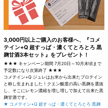
3,000円以上ご購入のお客様へ、『コメ
テイン+Q 超すっぱ・濃くてとろとろ 黒
麹甘酒3本セット』をプレゼント！
★★★ キャンペーン期間 7月20日～10月末頃まで
予定数になり次第終了 ★★★
コメテイン+Q ジュレはお米から出来たプロテイン
と称し生まれました！クエン酸度の高い黒麹を選抜
し、そこにレモン濃縮を増し増しで加えて出来た黒
麹甘酒です。
★ コメテイン+Q 超すっぱ・濃くてとろとろ 黒麹