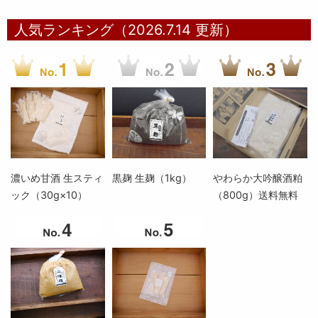
人気ランキング（2026.7.14 更新）
濃いめ甘酒 生スティ
黒麹 生麹（1kg）
やわらか大吟醸酒粕
ック（30g×10）
（800g）送料無料