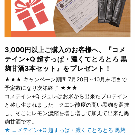
3,000円以上ご購入のお客様へ、『コメ
テイン+Q 超すっぱ・濃くてとろとろ 黒
麹甘酒3本セット』をプレゼント！
★★★ キャンペーン期間 7月20日～10月末頃まで
予定数になり次第終了 ★★★
コメテイン+Q ジュレはお米から出来たプロテイン
と称し生まれました！クエン酸度の高い黒麹を選抜
し、そこにレモン濃縮を増し増しで加えて出来た黒
麹甘酒です。
★ コメテイン+Q 超すっぱ・濃くてとろとろ 黒麹