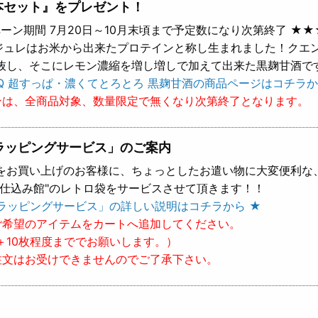
本セット』をプレゼント！
ーン期間 7月20日～10月末頃まで予定数になり次第終了 ★★
 ジュレはお米から出来たプロテインと称し生まれました！クエ
抜し、そこにレモン濃縮を増し増しで加えて出来た黒麹甘酒で
Q 超すっぱ・濃くてとろとろ 黒麹甘酒の商品ページはコチラか
ンは、全商品対象、数量限定で無くなり次第終了となります。
ラッピングサービス」のご案内
をお買い上げのお客様に、ちょっとしたお遣い物に大変便利な
樽仕込み館"のレトロ袋をサービスさせて頂きます！！
ラッピングサービス」の詳しい説明はコチラから ★
ご希望のアイテムをカートへ追加してください。
＋10枚程度まででお願いします。）
注文はお受けできませんのでご了承下さい。