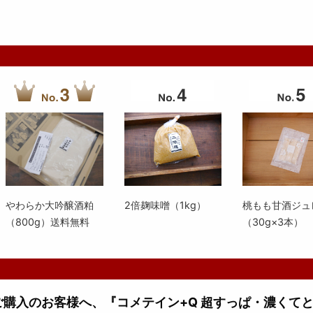
やわらか大吟醸酒粕
2倍麹味噌（1kg）
桃もも甘酒ジュ
（800g）送料無料
（30g×3本）
上ご購入のお客様へ、『コメテイン+Q 超すっぱ・濃くて