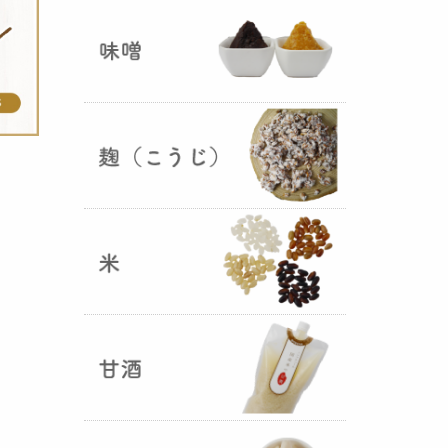
ままキープ！酸化防止と長期保存
を可能にしました！
山形さくらんぼ甘酒ゼリー発売
（2025年06月13日）
山形のさくらんぼをペーストにし
て、当店の生甘酒と合わせフレッ
シュな酸味の効いた
さくらんぼ甘
酒ジュレ（ゼリー）
が出来まし
た。
おたまやジャン 辛味噌発売！
（2025年05月07日）