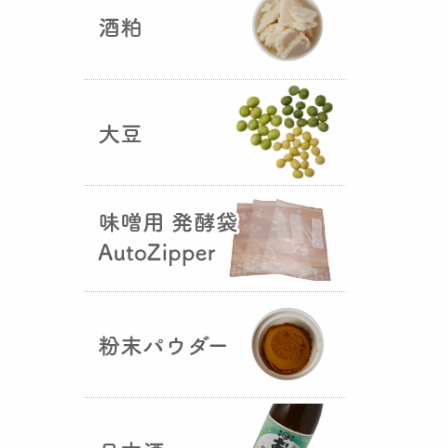
5つの素材だけで出来た辛味
噌・・・その名も『
おたまやジャ
ン
』が登場しました！そのままで
も、薬味や調味料を足しても利用
できます。
大麦白麹の新発売！
（2025年02月
25日）