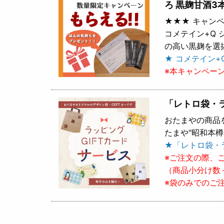
ろ 黒麹甘酒3
★★★ キャンペ
コメテイン+Q
の高い黒麹を選
★ コメテイン+
※本キャンペー
「レトロ袋・
おたまやの商品
たまや"昭和本
★「レトロ袋・
※ご注文の際、
（商品小分け数
※袋のみでのご