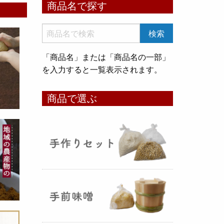
商品名で探す
いめ甘酒 30g』と『オートミー
ル甘酒 30g』
のスティックタイ
プをリリース致しました。何処へ
でも持ち運びが出来て、非常に便
「商品名」または「商品名の一部」
利です！
を入力すると一覧表示されます。
コメ貯蔵 アルミ袋完成致しまし
商品で選ぶ
た！
（2025年08月12日）
3重チャック・エア抜きバルブ付
きの
お米5kg貯蔵用アルミ袋
が完
成しました！完全オリジナルで特
別な仕様でお米の美味しさをその