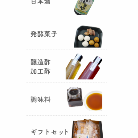
国産（熊本産）の大麦に白麹菌を
つけて丁寧に培養して『
大麦白
麹
』が完成しました！大麦麹から
の旨みと、白麹から生成される天
然のクエン酸（酸味）が良き製品
を創出してくれることです。塩麹
作りや米麹や大麦麹とブレンドし
ての味噌作りなど、次の食のステ
ージに・・・
R6年 クロ黒麹が出来ました
♪
（2025年01月15日）