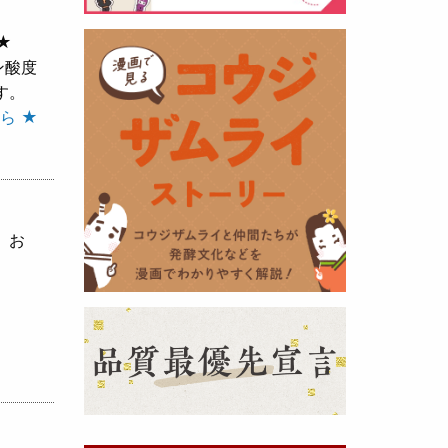
★
黒麹の天然クエン酸で運動の為に
ン酸度
最大の機能を発揮出来るよう開発
す。
しました。少しゆるく仕上がりま
ら ★
したので初回ロット
8,000本程度
を訳あり価格
で提供します。品質
や栄養価には問題ありませんので
お早めにどうぞ・・・
、お
甘酒 生スティック新発売！
（2025年11月11日）
おたまやでは、甘酒の集大成
『濃