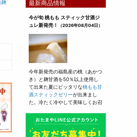
燥麹
最新商品情報
今が旬 桃もも スティック甘酒ジ
ュレ新発売！
（2026年08月04日）
今年新発売の福島産の桃（あかつ
き）と麹甘酒を50％以上使用し
て出来た夏にピッタリな
桃もも甘
酒スティックゼリー
が出来まし
た。冷たく冷やして美味しくお召
し上がり頂けます。
とろり漬け込み用酒粕が新発売！
（2026年05月10日）