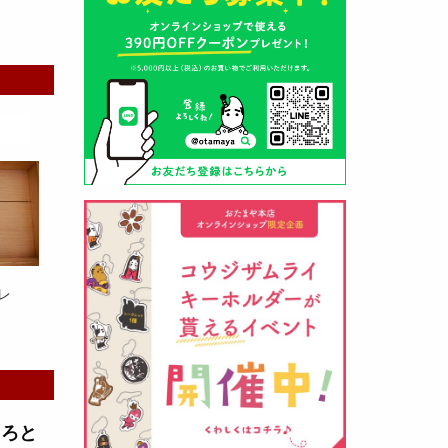
山形酒蔵の今期新粕を低温でじっ
くりと熟成させて、
とろり漬け込
み用酒粕
が出来ました！甘みとう
まみをしっかりと引き出して出来
ました。野菜、お魚、お肉等の漬
け込みにどうぞ・・・
レ
クロ黒麹甘酒 スティック新発売
（2026年03月08日）
とろと