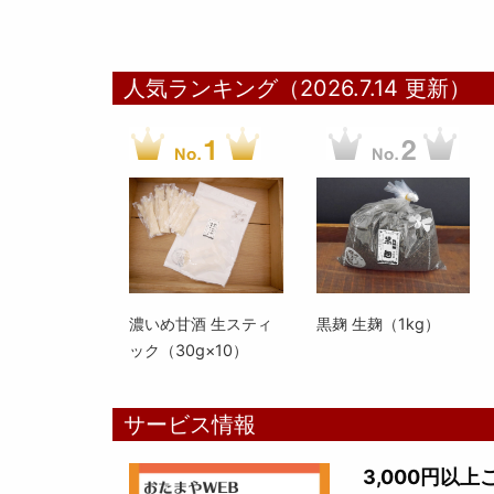
人気ランキング（2026.7.14 更新）
濃いめ甘酒 生スティ
黒麹 生麹（1kg）
ック（30g×10）
サービス情報
3,000円以