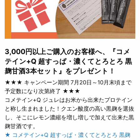
3,000円以上ご購入のお客様へ、『コメ
テイン+Q 超すっぱ・濃くてとろとろ 黒
麹甘酒3本セット』をプレゼント！
★★★ キャンペーン期間 7月20日～10月末頃まで
予定数になり次第終了 ★★★
コメテイン+Q ジュレはお米から出来たプロテイン
と称し生まれました！クエン酸度の高い黒麹を選抜
し、そこにレモン濃縮を増し増しで加えて出来た黒
麹甘酒です。
★ コメテイン+Q 超すっぱ・濃くてとろとろ 黒麹