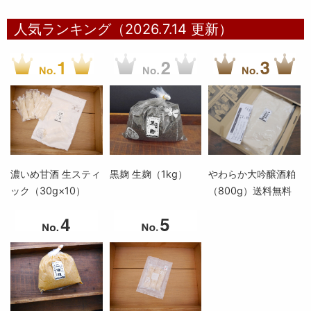
人気ランキング（2026.7.14 更新）
濃いめ甘酒 生スティ
黒麹 生麹（1kg）
やわらか大吟醸酒粕
ック（30g×10）
（800g）送料無料