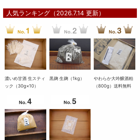
人気ランキング（2026.7.14 更新）
濃いめ甘酒 生スティ
黒麹 生麹（1kg）
やわらか大吟醸酒粕
ック（30g×10）
（800g）送料無料