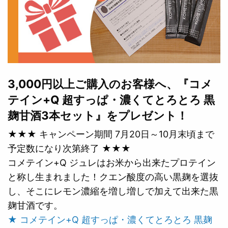
3,000円以上ご購入のお客様へ、『コメ
テイン+Q 超すっぱ・濃くてとろとろ 黒
麹甘酒3本セット』をプレゼント！
★★★ キャンペーン期間 7月20日～10月末頃まで
予定数になり次第終了 ★★★
コメテイン+Q ジュレはお米から出来たプロテイン
と称し生まれました！クエン酸度の高い黒麹を選抜
し、そこにレモン濃縮を増し増しで加えて出来た黒
麹甘酒です。
★ コメテイン+Q 超すっぱ・濃くてとろとろ 黒麹