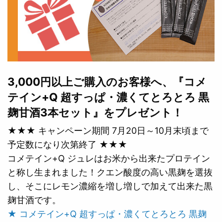
3,000円以上ご購入のお客様へ、『コメ
テイン+Q 超すっぱ・濃くてとろとろ 黒
麹甘酒3本セット』をプレゼント！
★★★ キャンペーン期間 7月20日～10月末頃まで
予定数になり次第終了 ★★★
コメテイン+Q ジュレはお米から出来たプロテイン
と称し生まれました！クエン酸度の高い黒麹を選抜
し、そこにレモン濃縮を増し増しで加えて出来た黒
麹甘酒です。
★ コメテイン+Q 超すっぱ・濃くてとろとろ 黒麹