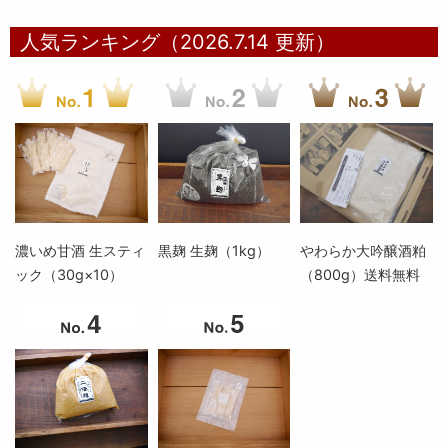
人気ランキング（2026.7.14 更新）
濃いめ甘酒 生スティ
黒麹 生麹（1kg）
やわらか大吟醸酒粕
ック（30g×10）
（800g）送料無料