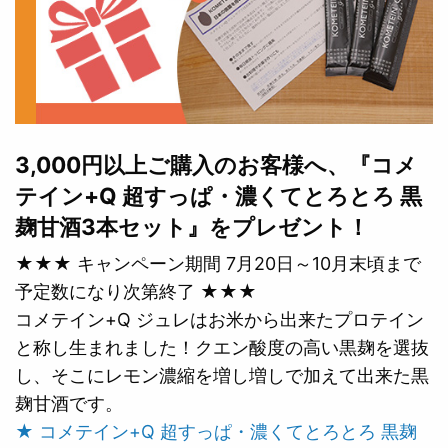
3,000円以上ご購入のお客様へ、『コメ
テイン+Q 超すっぱ・濃くてとろとろ 黒
麹甘酒3本セット』をプレゼント！
★★★ キャンペーン期間 7月20日～10月末頃まで
予定数になり次第終了 ★★★
コメテイン+Q ジュレはお米から出来たプロテイン
と称し生まれました！クエン酸度の高い黒麹を選抜
し、そこにレモン濃縮を増し増しで加えて出来た黒
麹甘酒です。
★ コメテイン+Q 超すっぱ・濃くてとろとろ 黒麹