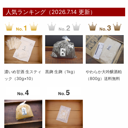
人気ランキング（2026.7.14 更新）
濃いめ甘酒 生スティ
黒麹 生麹（1kg）
やわらか大吟醸酒粕
ック（30g×10）
（800g）送料無料