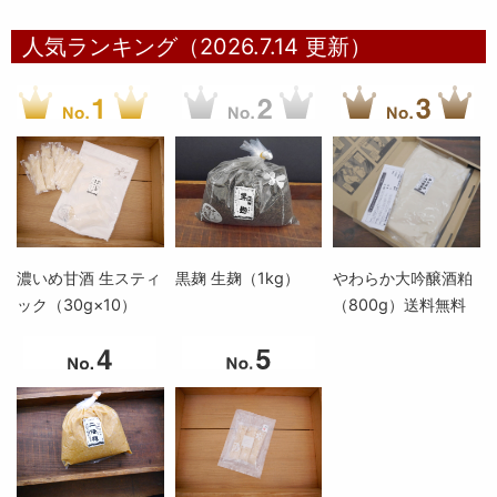
人気ランキング（2026.7.14 更新）
濃いめ甘酒 生スティ
黒麹 生麹（1kg）
やわらか大吟醸酒粕
ック（30g×10）
（800g）送料無料