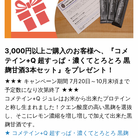
3,000円以上ご購入のお客様へ、『コメ
テイン+Q 超すっぱ・濃くてとろとろ 黒
麹甘酒3本セット』をプレゼント！
★★★ キャンペーン期間 7月20日～10月末頃まで
予定数になり次第終了 ★★★
コメテイン+Q ジュレはお米から出来たプロテイン
と称し生まれました！クエン酸度の高い黒麹を選抜
し、そこにレモン濃縮を増し増しで加えて出来た黒
麹甘酒です。
★ コメテイン+Q 超すっぱ・濃くてとろとろ 黒麹