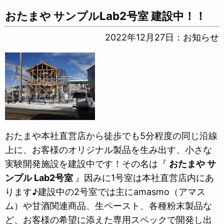
おたまや サンプルLab2号室 建設中！！
2022年12月27日
：
お知らせ
おたまや本社直営店から徒歩でも5分程度の同じ沿線
上に、お客様のオリジナル製品を生み出す、小さな
実験開発施設を建設中です！その名は『
おたまや サ
ンプル Lab2号室
』因みに1号室は本社直営店内にあ
ります♪建設中の2号室では主にamasmo（アマス
ム）や甘酒関連商品、生ペースト、各種粉末製品な
ど、お客様の希望に添えた専用スペックで開発し出