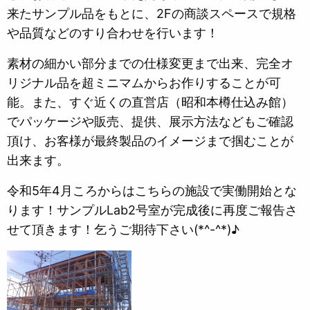
来たサンプル品をもとに、2Fの商談スペースで規格
や品質などのすり合わせを行います！
素材の細かい部分までの仕様変更まで出来、完全オ
リジナル品を超ミニマムからお作りすることが可
能。また、すぐ近くの直営店（昭和本樽仕込み館）
でパッケージや販売、提供、展示方法などもご確認
頂け、お客様が最終製品のイメージまで掴むことが
出来ます。
令和5年4月ころからはこちらの施設で実働開始とな
ります！サンプルLab2号室が完成後に再度ご報告さ
せて頂きます！乞うご期待下さい(*^-^*)♪